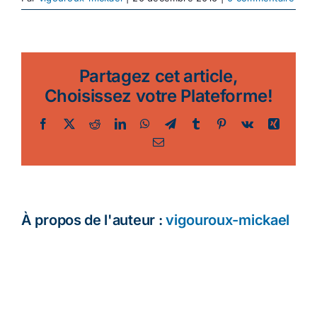
Ecologie
Partagez cet article,
Choisissez votre Plateforme!
Facebook
Twitter
Reddit
LinkedIn
WhatsApp
Telegram
Tumblr
Pinterest
Vk
Xing
Email
À propos de l'auteur :
vigouroux-mickael