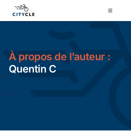
Passer
au
Toggle
Navigatio
contenu
Cyclotourisme
Cyclisme urbain
À propos de l’auteur :
Vélos de ville
Quentin C
Matériel
Conseils
Actualité