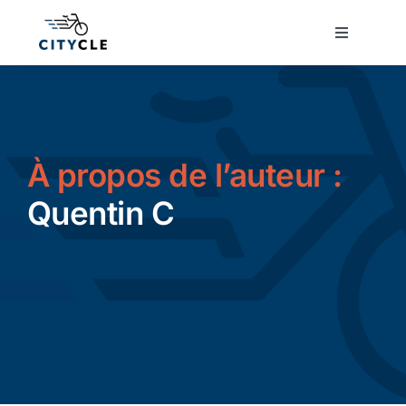
Passer
au
Toggle
Navigatio
contenu
Cyclotourisme
Cyclisme urbain
À propos de l’auteur :
Vélos de ville
Quentin C
Matériel
Conseils
Actualité