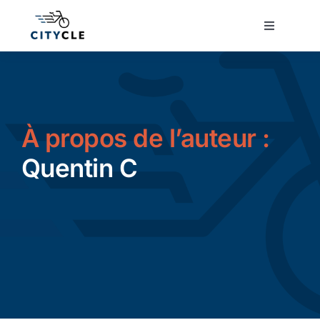
Passer
au
Toggle
Navigatio
contenu
Cyclotourisme
Cyclisme urbain
À propos de l’auteur :
Vélos de ville
Quentin C
Matériel
Conseils
Actualité