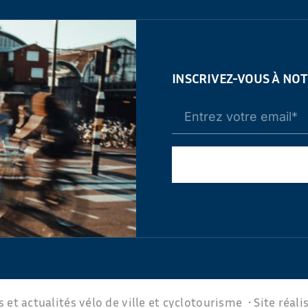
INSCRIVEZ-VOUS À NO
 et actualités vélo de ville et cyclotourisme • Site réali