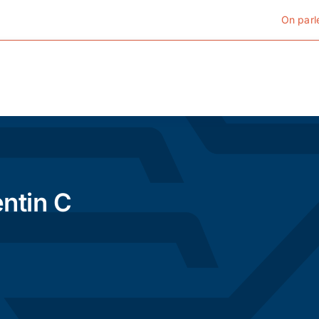
On parl
Cyclotourisme
Cyclisme urbain
ntin C
Vélos de ville
Matériel
Conseils