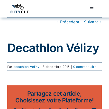
Passer
au
Toggle
Navigatio
contenu
Cyclotourisme
Précédent
Suivant
Cyclisme urbain
Decathlon Vélizy
Vélos de ville
Par
decathlon-velizy
|
8 décembre 2016
|
0 commentaire
Matériel
Conseils
Partagez cet article,
Choisissez votre Plateforme!
Actualité