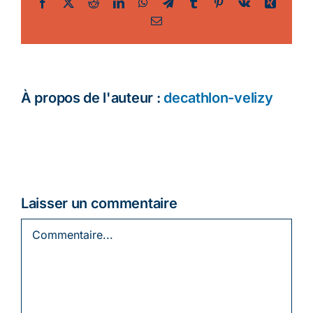
Facebook
Twitter
Reddit
LinkedIn
WhatsApp
Telegram
Tumblr
Pinterest
Vk
Xing
Email
Ecologie
À propos de l'auteur :
decathlon-velizy
Laisser un commentaire
Commentaire