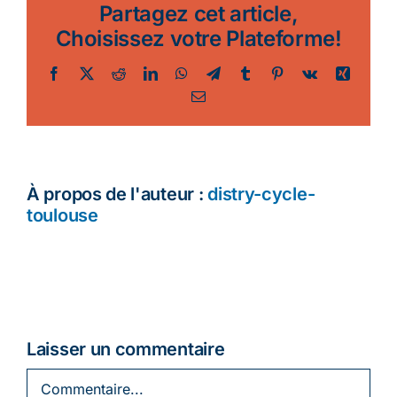
Partagez cet article,
Ecologie
Choisissez votre Plateforme!
Facebook
Twitter
Reddit
LinkedIn
WhatsApp
Telegram
Tumblr
Pinterest
Vk
Xing
Email
À propos de l'auteur :
distry-cycle-
toulouse
Laisser un commentaire
Commentaire