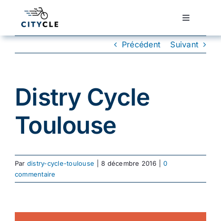
Passer
au
Toggle
Navigatio
contenu
Cyclotourisme
Précédent
Suivant
Cyclisme urbain
Distry Cycle
Vélos de ville
Toulouse
Matériel
Par
distry-cycle-toulouse
|
8 décembre 2016
|
0
Conseils
commentaire
Actualité