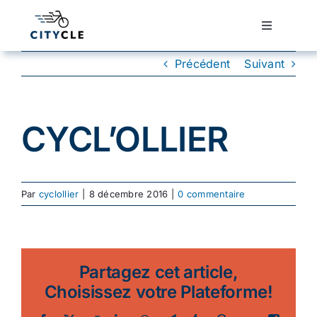
Passer
au
Toggle
Navigatio
contenu
Cyclotourisme
Précédent
Suivant
Cyclisme urbain
CYCL’OLLIER
Vélos de ville
Par
cyclollier
|
8 décembre 2016
|
0 commentaire
Matériel
Conseils
Partagez cet article,
Choisissez votre Plateforme!
Actualité