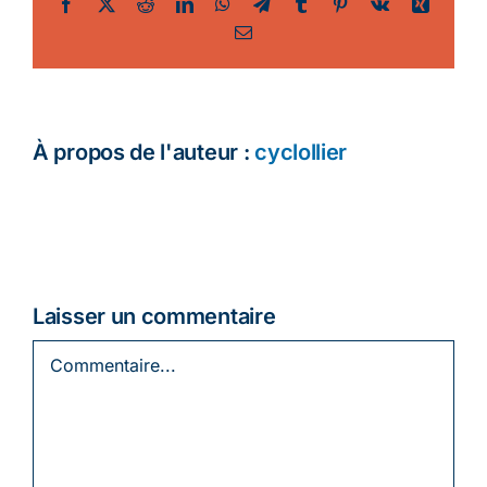
Facebook
Twitter
Reddit
LinkedIn
WhatsApp
Telegram
Tumblr
Pinterest
Vk
Xing
Email
Ecologie
À propos de l'auteur :
cyclollier
Laisser un commentaire
Commentaire