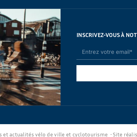
INSCRIVEZ-VOUS À NO
 et actualités vélo de ville et cyclotourisme • Site réali