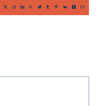
Facebook
Twitter
Reddit
LinkedIn
WhatsApp
Telegram
Tumblr
Pinterest
Vk
Xing
Email