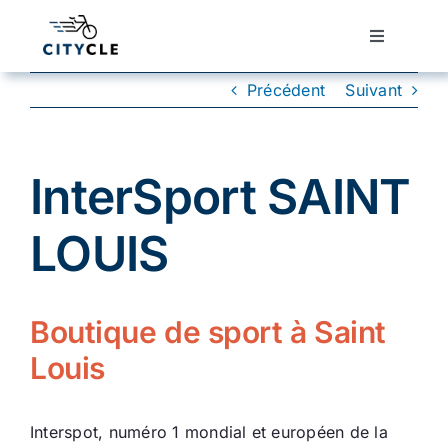
Passer
au
Toggle
Navigatio
contenu
Cyclotourisme
Précédent
Suivant
Cyclisme urbain
InterSport SAINT
Vélos de ville
LOUIS
Matériel
Boutique de sport à Saint
Conseils
Louis
Actualité
Interspot, numéro 1 mondial et européen de la