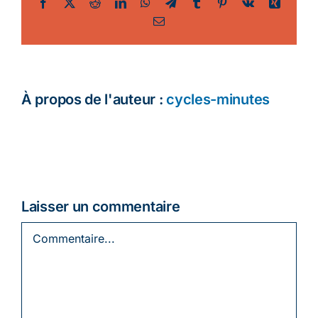
Facebook
Twitter
Reddit
LinkedIn
WhatsApp
Telegram
Tumblr
Pinterest
Vk
Xing
Email
Ecologie
À propos de l'auteur :
cycles-minutes
Laisser un commentaire
Commentaire