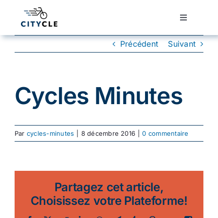
Passer
au
Toggle
Navigatio
contenu
Cyclotourisme
Précédent
Suivant
Cyclisme urbain
Cycles Minutes
Vélos de ville
Par
cycles-minutes
|
8 décembre 2016
|
0 commentaire
Matériel
Conseils
Partagez cet article,
Choisissez votre Plateforme!
Actualité