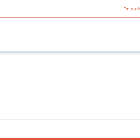
On parl
Cyclotourisme
Cyclisme urbain
Vélos de ville
Matériel
Conseils