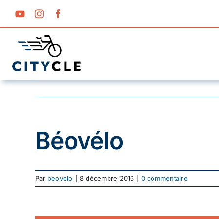
Passer
au
contenu
Béovélo
Par
beovelo
|
8 décembre 2016
|
0 commentaire