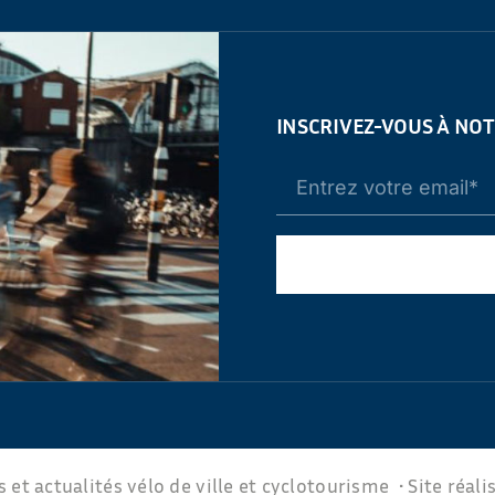
INSCRIVEZ-VOUS À NO
 et actualités vélo de ville et cyclotourisme • Site réali