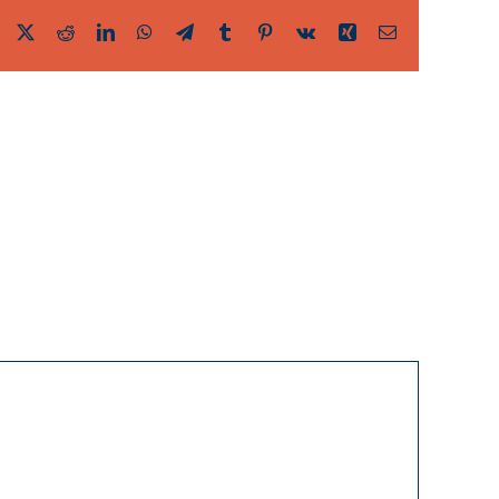
Facebook
Twitter
Reddit
LinkedIn
WhatsApp
Telegram
Tumblr
Pinterest
Vk
Xing
Email