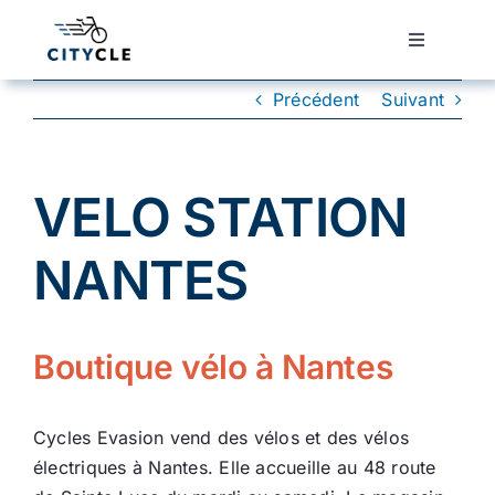
Passer
au
Toggle
Navigatio
contenu
Cyclotourisme
Précédent
Suivant
Cyclisme urbain
VELO STATION
Vélos de ville
NANTES
Matériel
Boutique vélo à Nantes
Conseils
Cycles Evasion vend des vélos et des vélos
Actualité
électriques à Nantes. Elle accueille au 48 route