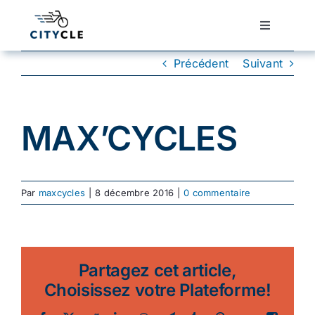
Passer
au
Toggle
Navigatio
contenu
Cyclotourisme
Précédent
Suivant
Cyclisme urbain
MAX’CYCLES
Vélos de ville
Par
maxcycles
|
8 décembre 2016
|
0 commentaire
Matériel
Conseils
Partagez cet article,
Choisissez votre Plateforme!
Actualité