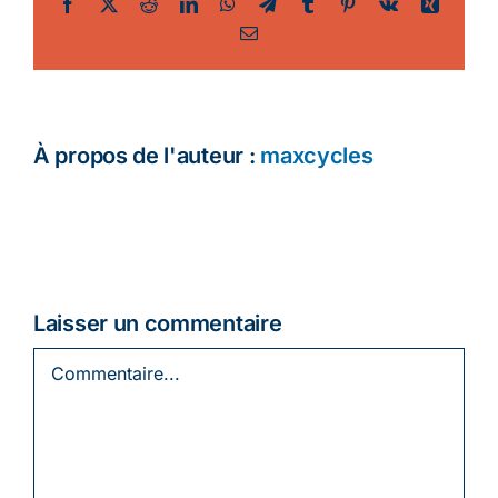
Facebook
Twitter
Reddit
LinkedIn
WhatsApp
Telegram
Tumblr
Pinterest
Vk
Xing
Email
Ecologie
À propos de l'auteur :
maxcycles
Laisser un commentaire
Commentaire