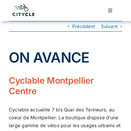
Passer
au
Toggle
Navigatio
contenu
Cyclotourisme
Précédent
Suivant
Cyclisme urbain
ON AVANCE
Vélos de ville
Cyclable Montpellier
Matériel
Centre
Conseils
Cyclable accueille 7 bis Quai des Tanneurs, au
coeur de Montpellier. La boutique dispose d’une
Actualité
large gamme de vélos pour les usages urbains et