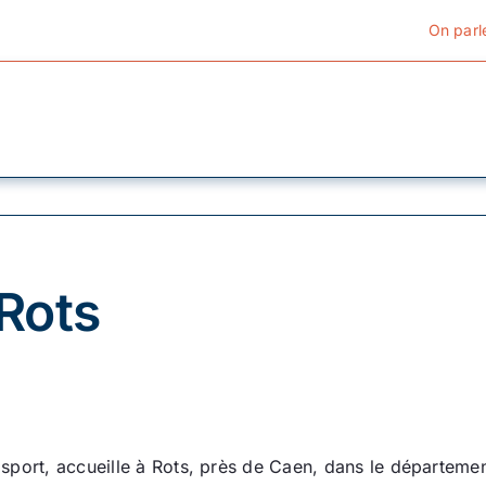
On parl
Cyclotourisme
Cyclisme urbain
Rots
Vélos de ville
Matériel
Conseils
de sport, accueille à Rots, près de Caen, dans le départe