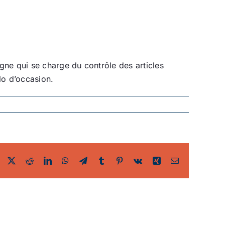
igne qui se charge du contrôle des articles
lo d’occasion.
Facebook
Twitter
Reddit
LinkedIn
WhatsApp
Telegram
Tumblr
Pinterest
Vk
Xing
Email