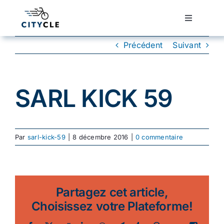
Passer
au
Toggle
Navigatio
contenu
Cyclotourisme
Précédent
Suivant
Cyclisme urbain
SARL KICK 59
Vélos de ville
Par
sarl-kick-59
|
8 décembre 2016
|
0 commentaire
Matériel
Conseils
Partagez cet article,
Choisissez votre Plateforme!
Actualité