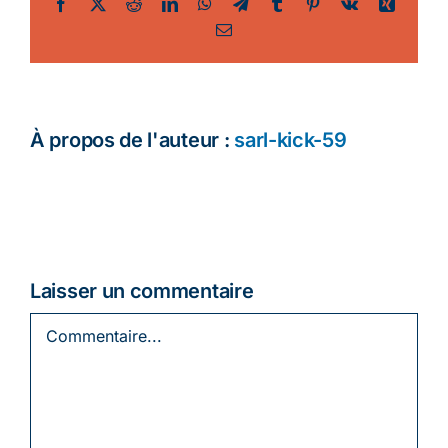
Facebook
Twitter
Reddit
LinkedIn
WhatsApp
Telegram
Tumblr
Pinterest
Vk
Xing
Email
Ecologie
À propos de l'auteur :
sarl-kick-59
Laisser un commentaire
Commentaire