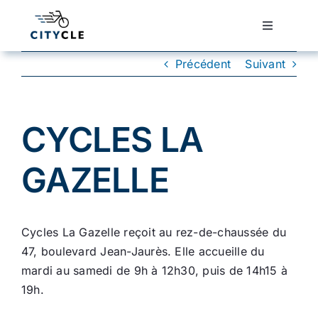
Passer
au
Toggle
Navigatio
contenu
Cyclotourisme
Précédent
Suivant
Cyclisme urbain
CYCLES LA
Vélos de ville
GAZELLE
Matériel
Cycles La Gazelle reçoit au rez-de-chaussée du
Conseils
47, boulevard Jean-Jaurès. Elle accueille du
mardi au samedi de 9h à 12h30, puis de 14h15 à
19h.
Actualité