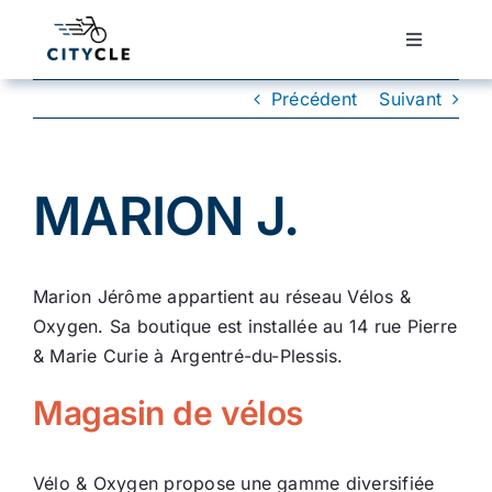
Passer
au
Toggle
Navigatio
contenu
Cyclotourisme
Précédent
Suivant
Cyclisme urbain
MARION J.
Vélos de ville
Marion Jérôme appartient au réseau Vélos &
Matériel
Oxygen. Sa boutique est installée au 14 rue Pierre
& Marie Curie à Argentré-du-Plessis.
Conseils
Magasin de vélos
Actualité
Vélo & Oxygen propose une gamme diversifiée