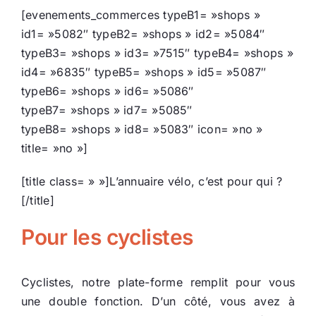
[evenements_commerces typeB1= »shops »
Ecologie
id1= »5082″ typeB2= »shops » id2= »5084″
typeB3= »shops » id3= »7515″ typeB4= »shops »
id4= »6835″ typeB5= »shops » id5= »5087″
typeB6= »shops » id6= »5086″
typeB7= »shops » id7= »5085″
typeB8= »shops » id8= »5083″ icon= »no »
title= »no »]
[title class= » »]L’annuaire vélo, c’est pour qui ?
[/title]
Pour les cyclistes
Cyclistes, notre plate-forme remplit pour vous
une double fonction. D’un côté, vous avez à