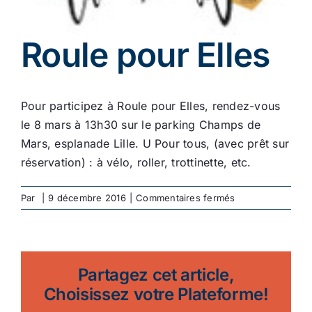
Ecologie
Roule pour Elles
Pour participez à Roule pour Elles, rendez-vous
le 8 mars à 13h30 sur le parking Champs de
Mars, esplanade Lille. U Pour tous, (avec prêt sur
réservation) : à vélo, roller, trottinette, etc.
sur
Par
|
9 décembre 2016
|
Commentaires fermés
Roule
pour
Elles
Partagez cet article,
Choisissez votre Plateforme!