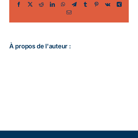
Facebook
Twitter
Reddit
LinkedIn
WhatsApp
Telegram
Tumblr
Pinterest
Vk
Xing
Email
À propos de l'auteur :