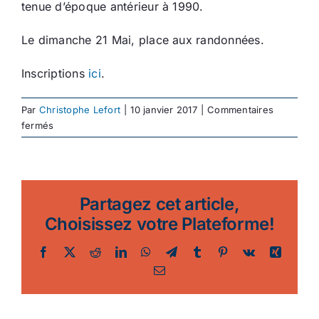
tenue d’époque antérieur à 1990.
Le dimanche 21 Mai, place aux randonnées.
Inscriptions
ici
.
Par
Christophe Lefort
|
10 janvier 2017
|
Commentaires
sur
fermés
Tour
De
Rance
Randonnée
Partagez cet article,
Vintage
Choisissez votre Plateforme!
Facebook
Twitter
Reddit
LinkedIn
WhatsApp
Telegram
Tumblr
Pinterest
Vk
Xing
Email