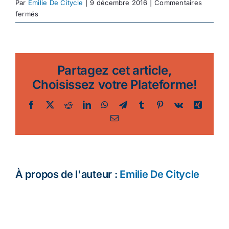
Par
Emilie De Citycle
|
9 décembre 2016
|
Commentaires
sur
fermés
balade
à
vélo
en
Partagez cet article,
Avignon
Choisissez votre Plateforme!
Facebook
Twitter
Reddit
LinkedIn
WhatsApp
Telegram
Tumblr
Pinterest
Vk
Xing
Email
À propos de l'auteur :
Emilie De Citycle