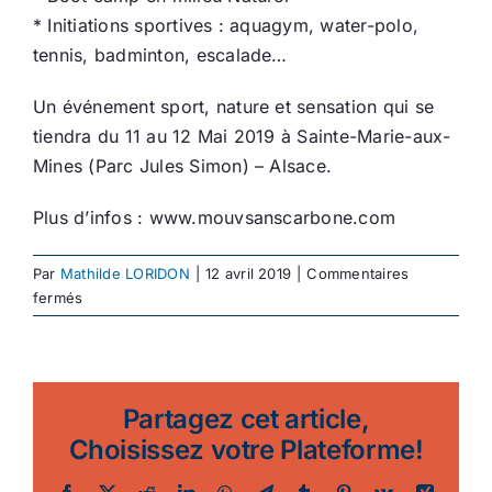
* Initiations sportives : aquagym, water-polo,
tennis, badminton, escalade…
Un événement sport, nature et sensation qui se
tiendra du 11 au 12 Mai 2019 à Sainte-Marie-aux-
Mines (Parc Jules Simon) – Alsace.
Plus d’infos : www.mouvsanscarbone.com
Par
Mathilde LORIDON
|
12 avril 2019
|
Commentaires
sur
fermés
Mouv’
Sans
Carbone
Partagez cet article,
Choisissez votre Plateforme!