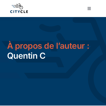
Passer
au
Toggle
Navigatio
contenu
Cyclotourisme
Cyclisme urbain
À propos de l’auteur :
Vélos de ville
Quentin C
Matériel
Conseils
Actualité