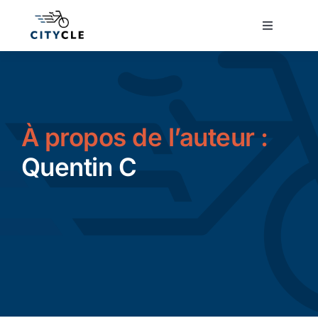
Passer
au
Toggle
Navigatio
contenu
Cyclotourisme
Cyclisme urbain
À propos de l’auteur :
Vélos de ville
Quentin C
Matériel
Conseils
Actualité