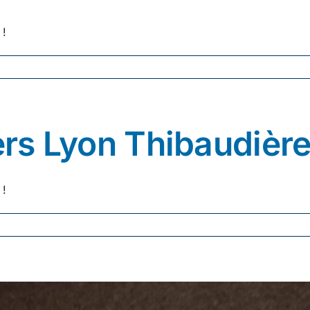
 !
iers Lyon Thibaudièr
 !