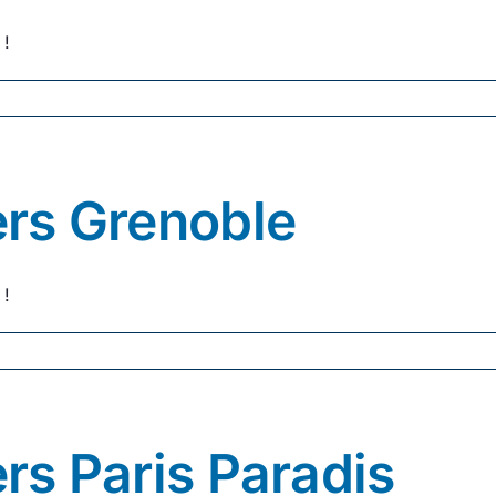
Actualité
 !
Ecologie
iers Grenoble
 !
ers Paris Paradis