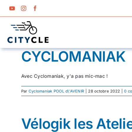
Passer
au
contenu
CYCLOMANIAK
Avec Cyclomaniak, y'a pas mic-mac !
Par
Cyclomaniak POOL d\'AVENIR
|
28 octobre 2022
|
0 c
Vélogik les Ateli