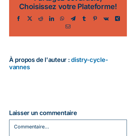
Choisissez votre Plateforme!
Ecologie
Facebook
Twitter
Reddit
LinkedIn
WhatsApp
Telegram
Tumblr
Pinterest
Vk
Xing
Email
À propos de l'auteur :
distry-cycle-
vannes
Laisser un commentaire
Commentaire