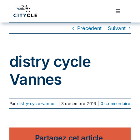
Passer
au
Toggle
Navigatio
contenu
Cyclotourisme
Précédent
Suivant
Cyclisme urbain
distry cycle
Vélos de ville
Vannes
Matériel
Par
distry-cycle-vannes
|
8 décembre 2016
|
0 commentaire
Conseils
Actualité
Partagez cet article,