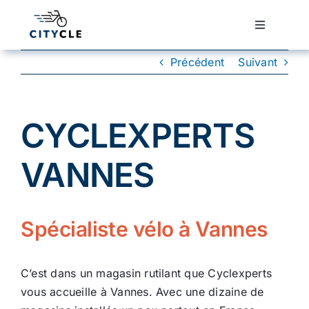
Passer
au
Toggle
Navigatio
contenu
Cyclotourisme
Précédent
Suivant
Cyclisme urbain
CYCLEXPERTS
Vélos de ville
VANNES
Matériel
Spécialiste vélo à Vannes
Conseils
C’est dans un magasin rutilant que Cyclexperts
Actualité
vous accueille à Vannes. Avec une dizaine de