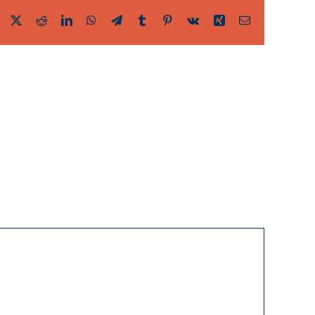
Facebook
Twitter
Reddit
LinkedIn
WhatsApp
Telegram
Tumblr
Pinterest
Vk
Xing
Email