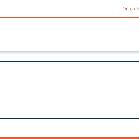
On parl
Cyclotourisme
Cyclisme urbain
Vélos de ville
Matériel
Conseils