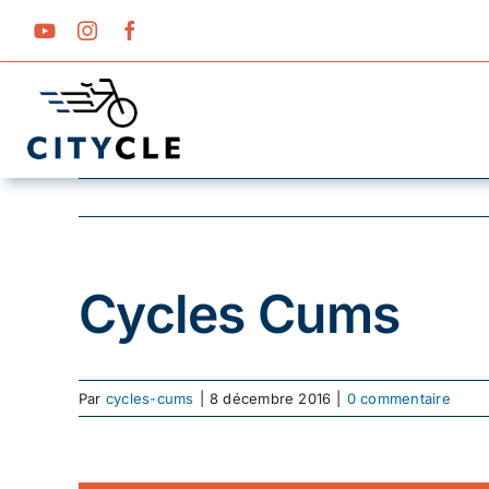
Passer
au
contenu
Cycles Cums
Par
cycles-cums
|
8 décembre 2016
|
0 commentaire