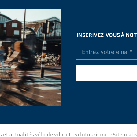
INSCRIVEZ-VOUS À NO
 et actualités vélo de ville et cyclotourisme • Site réali