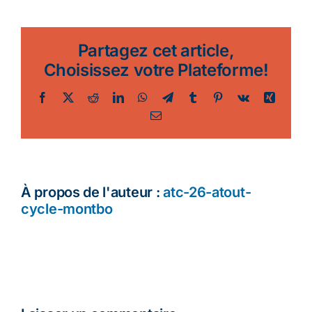
Ecologie
Partagez cet article,
Choisissez votre Plateforme!
Facebook
Twitter
Reddit
LinkedIn
WhatsApp
Telegram
Tumblr
Pinterest
Vk
Xing
Email
À propos de l'auteur :
atc-26-atout-
cycle-montbo