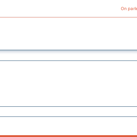
On parl
Cyclotourisme
Cyclisme urbain
Vélos de ville
Matériel
Conseils