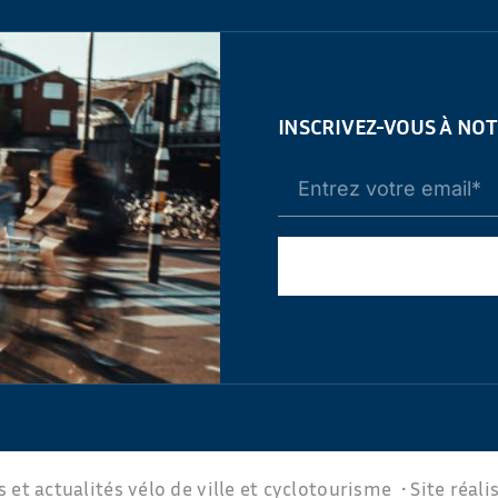
INSCRIVEZ-VOUS À NO
 et actualités vélo de ville et cyclotourisme • Site réali