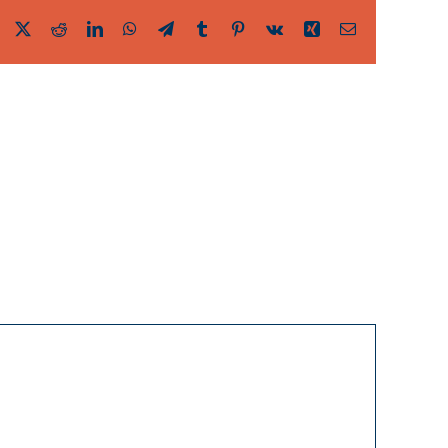
Facebook
Twitter
Reddit
LinkedIn
WhatsApp
Telegram
Tumblr
Pinterest
Vk
Xing
Email