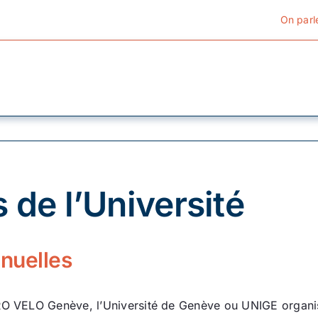
On parl
Cyclotourisme
Cyclisme urbain
 de l’Université
Vélos de ville
Matériel
nuelles
Conseils
PRO VELO Genève, l’Université de Genève ou UNIGE organi