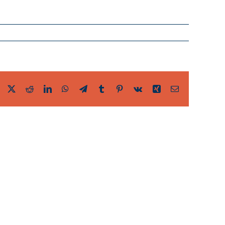
Facebook
Twitter
Reddit
LinkedIn
WhatsApp
Telegram
Tumblr
Pinterest
Vk
Xing
Email