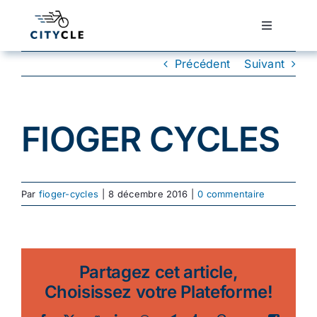
Passer
au
Toggle
Navigatio
contenu
Cyclotourisme
Précédent
Suivant
Cyclisme urbain
FIOGER CYCLES
Vélos de ville
Par
fioger-cycles
|
8 décembre 2016
|
0 commentaire
Matériel
Conseils
Partagez cet article,
Choisissez votre Plateforme!
Actualité