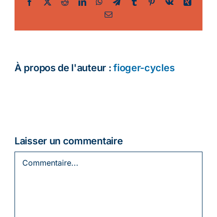
Facebook
Twitter
Reddit
LinkedIn
WhatsApp
Telegram
Tumblr
Pinterest
Vk
Xing
Email
Ecologie
À propos de l'auteur :
fioger-cycles
Laisser un commentaire
Commentaire