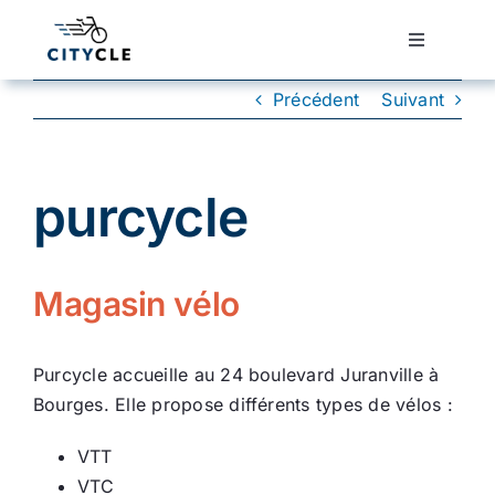
Passer
au
Toggle
Navigatio
contenu
Cyclotourisme
Précédent
Suivant
Cyclisme urbain
purcycle
Vélos de ville
Magasin vélo
Matériel
Purcycle accueille au 24 boulevard Juranville à
Conseils
Bourges. Elle propose différents types de vélos :
VTT
Actualité
VTC