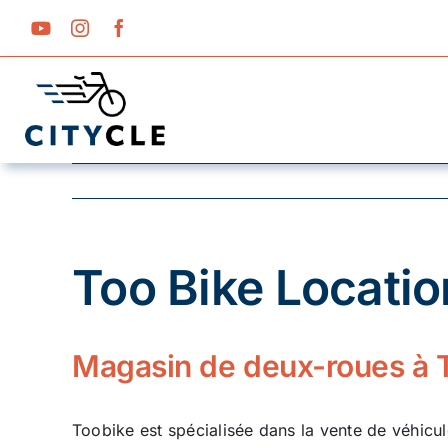
Passer
au
contenu
Too Bike Locatio
Voir
l'image
agrandie
Magasin de deux-roues à 
Toobike est spécialisée dans la vente de véhicul