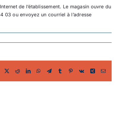
 Internet de l’établissement. Le magasin ouvre du
4 03 ou envoyez un courriel à l’adresse
Facebook
Twitter
Reddit
LinkedIn
WhatsApp
Telegram
Tumblr
Pinterest
Vk
Xing
Email