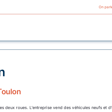
On parl
Cyclotourisme
Cyclisme urbain
n
Vélos de ville
Matériel
Toulon
Conseils
es deux roues. L’entreprise vend des véhicules neufs et d