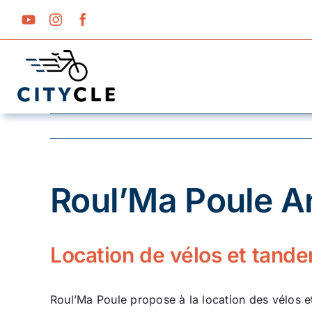
Passer
au
contenu
Roul’Ma Poule A
Voir
l'image
agrandie
Location de vélos et tand
Roul’Ma Poule propose à la location des vélos e