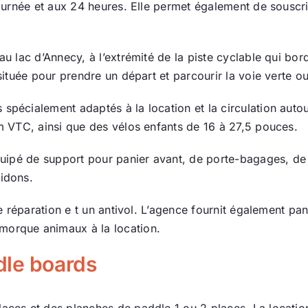
 journée et aux 24 heures. Elle permet également de souscr
Actualité
au lac d’Annecy, à l’extrémité de la piste cyclable qui bor
Ecologie
 située pour prendre un départ et parcourir la voie verte o
spécialement adaptés à la location et la circulation auto
em VTC, ainsi que des vélos enfants de 16 à 27,5 pouces.
équipé de support pour panier avant, de porte-bagages, de
bidons.
 de réparation e t un antivol. L’agence fournit également p
morque animaux à la location.
dle boards
aces et des planches de paddle 1 ou 2 places. La location 