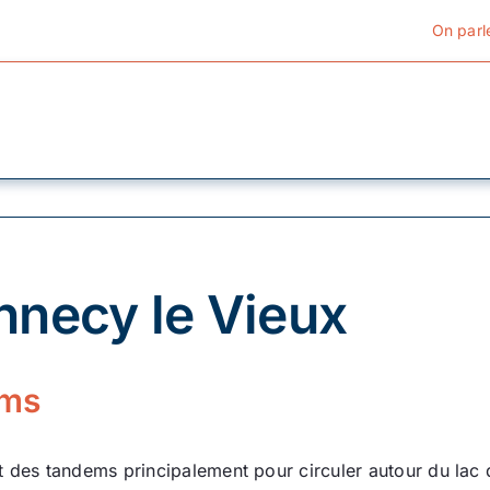
On parl
Cyclotourisme
Cyclisme urbain
nnecy le Vieux
Vélos de ville
Matériel
ems
Conseils
t des tandems principalement pour circuler autour du lac