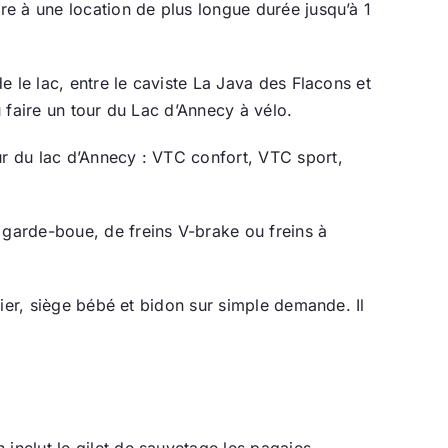
ire à une location de plus longue durée jusqu’à 1
de le lac, entre le caviste La Java des Flacons et
u faire un tour du Lac d’Annecy à vélo.
ur du lac d’Annecy : VTC confort, VTC sport,
 garde-boue, de freins V-brake ou freins à
anier, siège bébé et bidon sur simple demande. Il
inclut le gilet de sauvetage les pagaies.