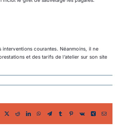
es interventions courantes. Néanmoins, il ne
stations et des tarifs de l’atelier sur son site
Facebook
Twitter
Reddit
LinkedIn
WhatsApp
Telegram
Tumblr
Pinterest
Vk
Xing
Email