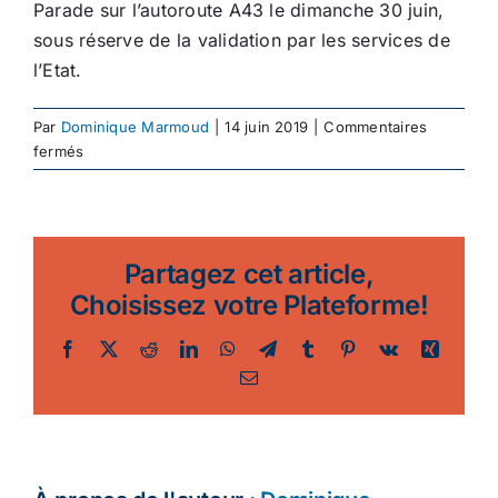
Parade sur l’autoroute A43 le dimanche 30 juin,
sous réserve de la validation par les services de
l’Etat.
Par
Dominique Marmoud
|
14 juin 2019
|
Commentaires
sur
fermés
Le
Festival
du
Vélo
Partagez cet article,
Choisissez votre Plateforme!
Facebook
Twitter
Reddit
LinkedIn
WhatsApp
Telegram
Tumblr
Pinterest
Vk
Xing
Email