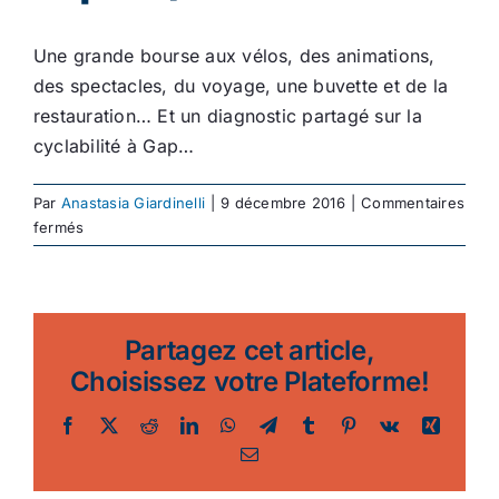
Ecologie
Une grande bourse aux vélos, des animations,
des spectacles, du voyage, une buvette et de la
restauration… Et un diagnostic partagé sur la
cyclabilité à Gap…
Par
Anastasia Giardinelli
|
9 décembre 2016
|
Commentaires
sur
fermés
Festiv’idées,
fête
du
vélo
Partagez cet article,
et
de
Choisissez votre Plateforme!
l’écomobilité
à
Facebook
Twitter
Reddit
LinkedIn
WhatsApp
Telegram
Tumblr
Pinterest
Vk
Xing
Gap
Email
(hautes-
alpes)