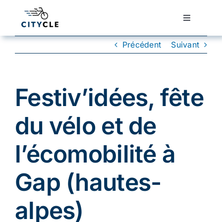
Passer
au
Toggle
Navigatio
contenu
Cyclotourisme
Précédent
Suivant
Cyclisme urbain
Festiv’idées, fête
Vélos de ville
du vélo et de
Matériel
l’écomobilité à
Gap (hautes-
Conseils
alpes)
Actualité