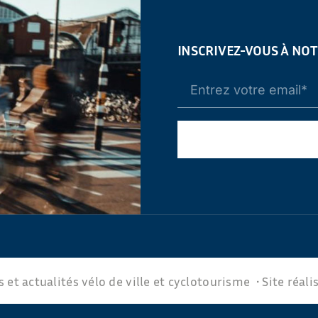
INSCRIVEZ-VOUS À NO
 et actualités vélo de ville et cyclotourisme • Site réali