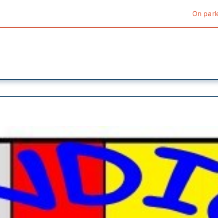
On parl
Cyclotourisme
Cyclisme urbain
Vélos de ville
Matériel
Conseils