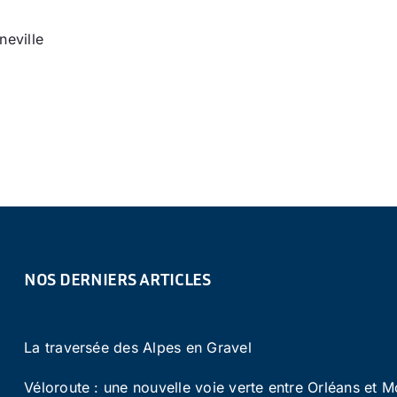
Loisirs
neville
Bonneville
NOS DERNIERS ARTICLES
La traversée des Alpes en Gravel
Véloroute : une nouvelle voie verte entre Orléans et M