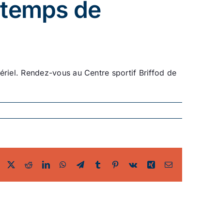
intemps de
riel. Rendez-vous au Centre sportif Briffod de
Facebook
Twitter
Reddit
LinkedIn
WhatsApp
Telegram
Tumblr
Pinterest
Vk
Xing
Email