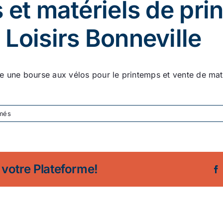
 et matériels de pr
Loisirs Bonneville
e une bourse aux vélos pour le printemps et vente de maté
sur
més
Bourse
aux
vélos
et
 votre Plateforme!
matériels
de
printemps
de
Handicap
Sports