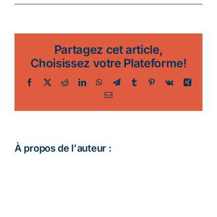
SAMEDI
19
MARS
-16H30
Partagez cet article,
:
GRANDE
Choisissez votre Plateforme!
VELOPARADE
DES
Facebook
Twitter
Reddit
LinkedIn
WhatsApp
Telegram
Tumblr
Pinterest
Vk
Xing
SUPERS
Email
HEROS
À propos de l'auteur :