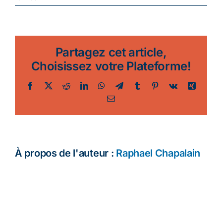
Vélo-
Parade
du
Marc’h
Partagez cet article,
Houarn
Challenge
Choisissez votre Plateforme!
:
tous
Facebook
Twitter
Reddit
LinkedIn
WhatsApp
Telegram
Tumblr
Pinterest
Vk
Xing
à
Email
la
plage
!
À propos de l'auteur :
Raphael Chapalain